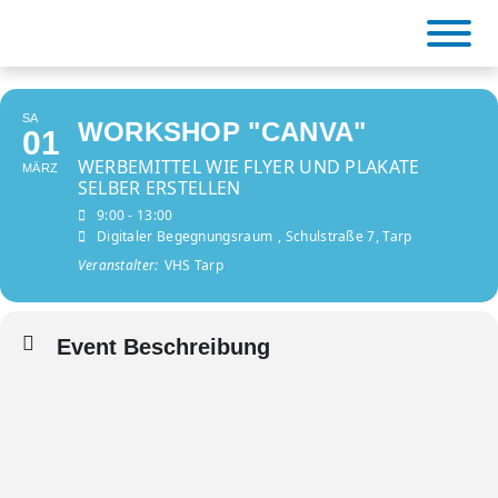
Skip
to
content
SA
WORKSHOP "CANVA"
01
BiCa Tarp
WERBEMITTEL WIE FLYER UND PLAKATE
MÄRZ
SELBER ERSTELLEN
9:00 - 13:00
Digitaler Begegnungsraum
, Schulstraße 7, Tarp
Veranstalter:
VHS Tarp
Event Beschreibung