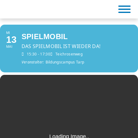
Skip
to
content
MI
SPIELMOBIL
13
BiCa Tarp
DAS SPIELMOBIL IST WIEDER DA!
MAI
15:30 - 17:30
Teichrosenweg
Veranstalter:
Bildungscampus Tarp