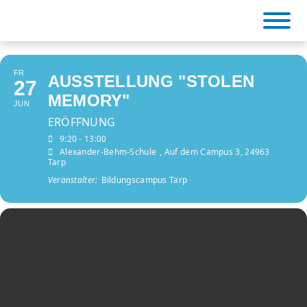
Skip
to
content
FR
AUSSTELLUNG "STOLEN
27
BiCa Tarp
MEMORY"
JUN
ERÖFFNUNG
9:20 - 13:00
Alexander-Behm-Schule
, Auf dem Campus 3, 24963
Tarp
Veranstalter:
Bildungscampus Tarp