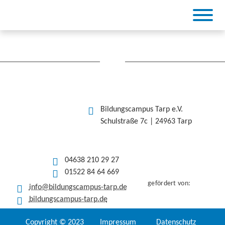
Skip
to
content
BiCa Tarp
Bildungscampus Tarp e.V.
Schulstraße 7c | 24963 Tarp
04638 210 29 27
01522 84 64 669
gefördert von:
info@bildungscampus-tarp.de
bildungscampus-tarp.de
Copyright © 2023
Impressum
Datenschutz